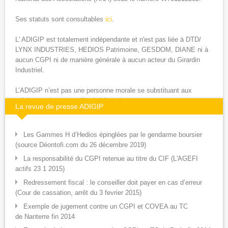
Ses statuts sont consultables
ici
.
L' ADIGIP est totalement indépendante et n'est pas liée à DTD/
LYNX INDUSTRIES, HEDIOS Patrimoine, GESDOM, DIANE ni à
aucun CGPI ni de manière générale à aucun acteur du Girardin
Industriel.
L’ADIGIP n’est pas une personne morale se substituant aux
adhérents ni un conseiller juridique !
La revue de presse ADIGIP
l'ADIGIP ne se substitue pas aux adhérents qui confieraient leur
défense au cabinet d’avocat. L’association n’engagera aucune
Les Gammes H d’Hedios épinglées par le gendarme boursier
action de défense en tant que personne morale.Les adhérents qui
(source Déontofi.com du 26 décembre 2019)
confieront leur défense aux cabinets d’avocats retenus, seront
La responsabilité du CGPI retenue au titre du CIF (L'AGEFI
individuellement les clients de ce cabinet.Chacun contractualisera
actifs 23 1 2015)
individuellement avec ce(s) cabinet(s) d’avocats au tarif négocié
par l'ADIGIP et réservé exclusivement à nos membres.
Redressement fiscal : le conseiller doit payer en cas d’erreur
(Cour de cassation, arrêt du 3 fevrier 2015
)
L' ADIGIP sera le relais, auprès des adhérents, des
Exemple de jugement contre un CGPI et COVEA au TC
développements de l’affaire confiée aux cabinets d’avocats.
de Nanterre fin 2014