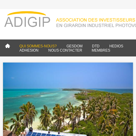
Aller au
contenu
principal
QUI SOMMES-NOUS?
GESDOM
DTD
HEDIOS
ADHESION
NOUS CONTACTER
MEMBRES